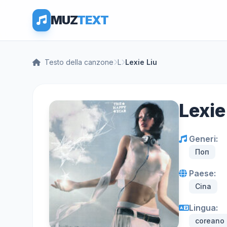
MUZ
TEXT
Testo della canzone
L
Lexie Liu
Lexie
Generi:
Поп
Paese:
Cina
Lingua:
coreano