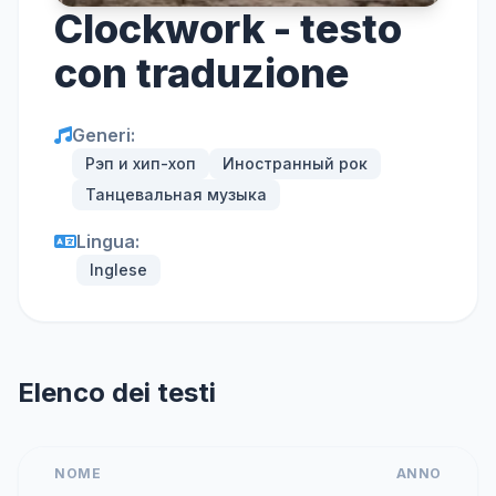
Clockwork - testo
con traduzione
Generi:
Рэп и хип-хоп
Иностранный рок
Танцевальная музыка
Lingua:
Inglese
Elenco dei testi
NOME
ANNO