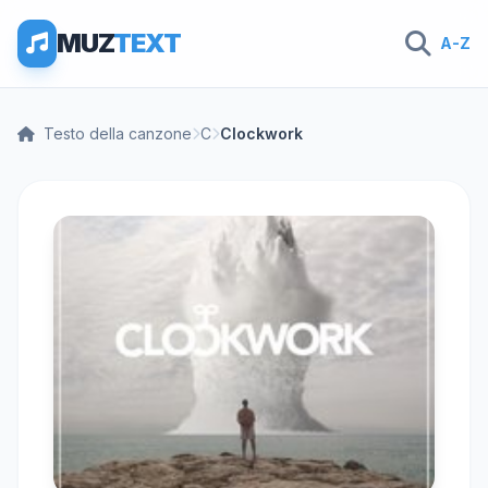
MUZ
TEXT
A-Z
Testo della canzone
C
Clockwork