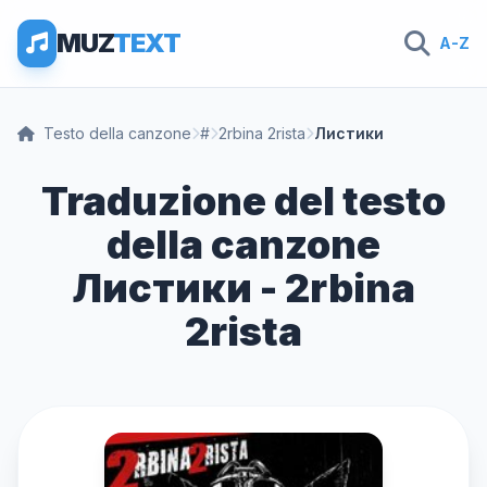
MUZ
TEXT
A-Z
Testo della canzone
#
2rbina 2rista
Листики
Traduzione del testo
della canzone
Листики - 2rbina
2rista