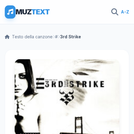
MUZ
TEXT
A-Z
Testo della canzone
#
3rd Strike