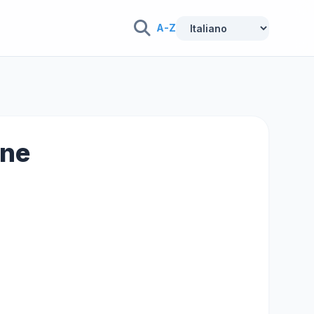
A-Z
one