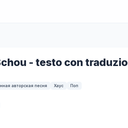
chou - testo con traduzi
нная авторская песня
Хаус
Поп