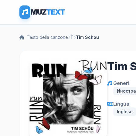
MUZ
TEXT
Testo della canzone
T
Tim Schou
Tim S
Generi:
Иностра
Lingua:
Inglese