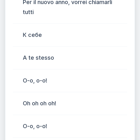
Per il nuovo anno, vorrei chiamarli
tutti
К себе
A te stesso
О-о, о-о!
Oh oh oh oh!
О-о, о-о!