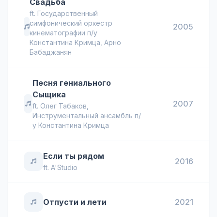
Свадьба
ft.
Государственный
симфонический оркестр
2005
кинематографии п/у
Константина Кримца
,
Арно
Бабаджанян
Песня гениального
Сыщика
2007
ft.
Олег Табаков
,
Инструментальный ансамбль п/
у Константина Кримца
Если ты рядом
2016
ft.
A'Studio
Отпусти и лети
2021