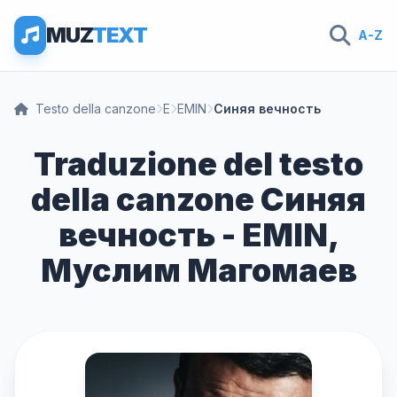
MUZ
TEXT
A-Z
Testo della canzone
E
EMIN
Синяя вечность
Traduzione del testo
della canzone Синяя
вечность - EMIN,
Муслим Магомаев