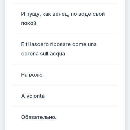
И пущу, как венец, по воде свой
покой
E ti lascerò riposare come una
corona sull'acqua
На волю
A volontà
Обязательно.