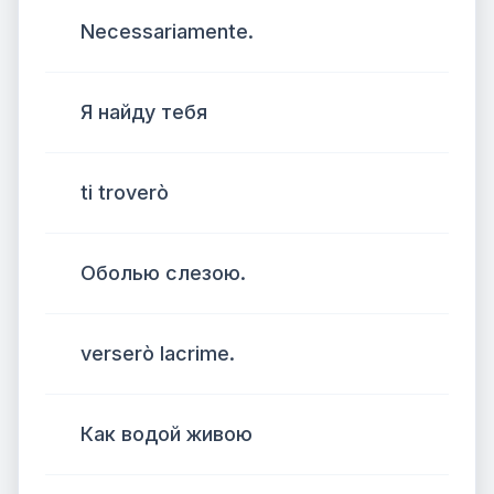
Necessariamente.
Я найду тебя
ti troverò
Оболью слезою.
verserò lacrime.
Как водой живою