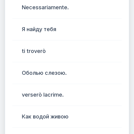
Necessariamente.
Я найду тебя
ti troverò
Оболью слезою.
verserò lacrime.
Как водой живою