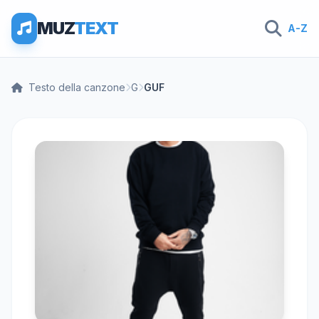
MUZ
TEXT
A-Z
Testo della canzone
G
GUF