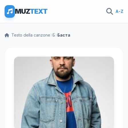
MUZ
TEXT
A-Z
Testo della canzone
Б
Баста