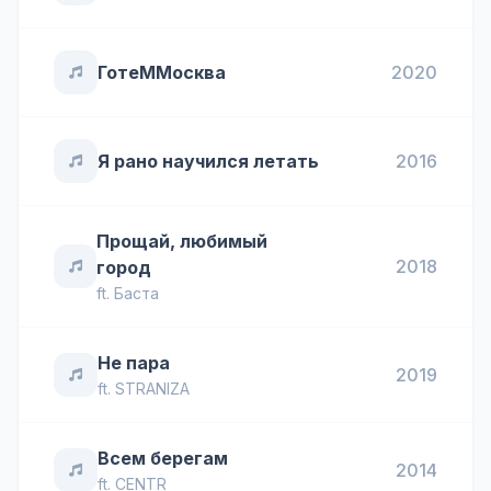
ГотеMMосква
2020
Я рано научился летать
2016
Прощай, любимый
2018
город
ft.
Баста
Не пара
2019
ft.
STRANIZA
Всем берегам
2014
ft.
CENTR