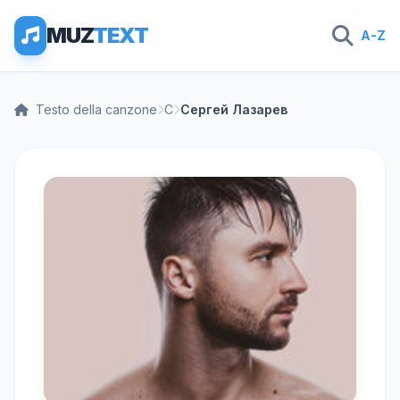
MUZ
TEXT
A-Z
Testo della canzone
С
Сергей Лазарев